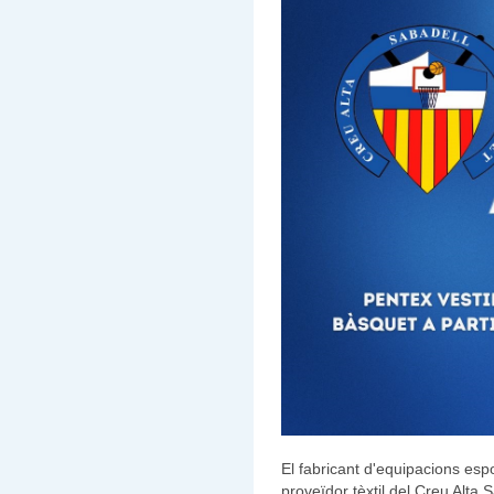
El fabricant d'equipacions esp
proveïdor tèxtil del Creu Alta