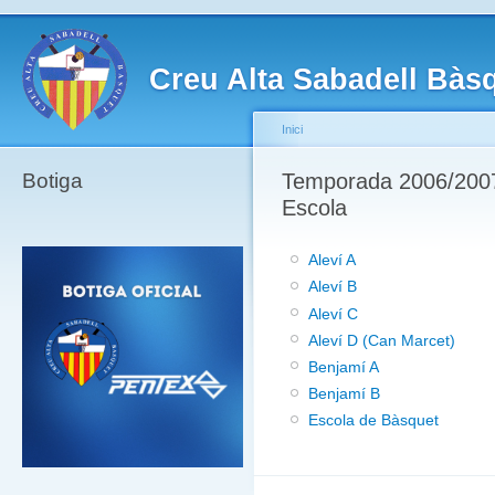
Creu Alta Sabadell Bàs
Inici
Botiga
Temporada 2006/2007 
Escola
Aleví A
Aleví B
Aleví C
Aleví D (Can Marcet)
Benjamí A
Benjamí B
Escola de Bàsquet