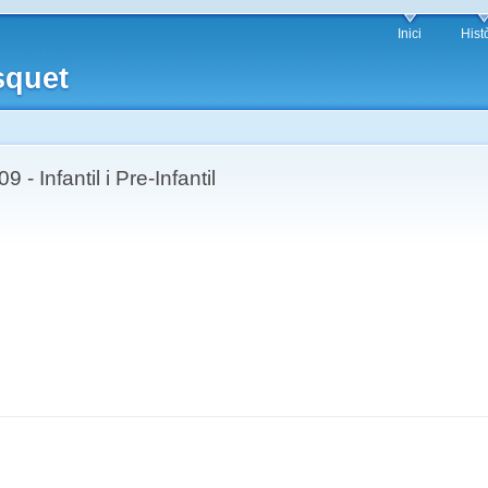
Inici
Hist
squet
 Infantil i Pre-Infantil