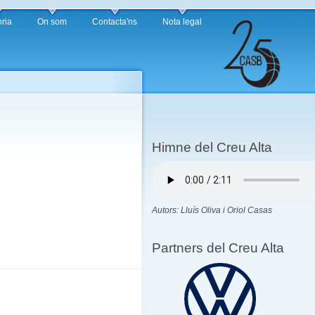
òria
On som
Contacta'ns
Nota legal
Himne del Creu Alta
Autors: Lluís Oliva i Oriol Casas
Partners del Creu Alta