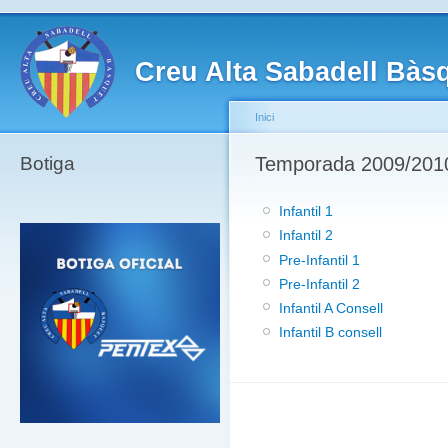
Creu Alta Sabadell Bàs
Inici
Botiga
Temporada 2009/2010 -
Infantil 1
Infantil 2
Pre-Infantil 1
Pre-Infantil 2
Infantil A Consell
Infantil B consell